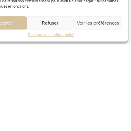
u de retirer son consentement peut avoir un effet négatif sur certaines
ques et fonctions.
cepter
Refuser
Voir les préférences
Politique de confidentialité
tique de confidentialité
Conditions Générales d’Utilisation
Gestion des cookies
aître les valeurs nutritionnelles des vins, connectez-vous à
www.info-calories-alcool.org