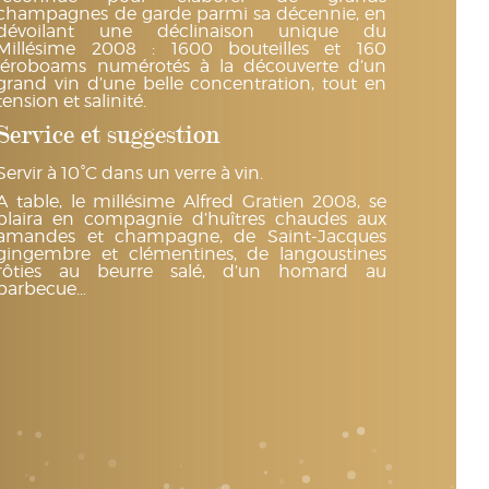
champagnes de garde parmi sa décennie, en
dévoilant une déclinaison unique du
Millésime 2008 : 1600 bouteilles et 160
jéroboams numérotés à la découverte d’un
grand vin d’une belle concentration, tout en
tension et salinité.
Service et suggestion
Servir à 10°C dans un verre à vin.
A table, le millésime Alfred Gratien 2008, se
plaira en compagnie d’huîtres chaudes aux
amandes et champagne, de Saint-Jacques
gingembre et clémentines, de langoustines
rôties au beurre salé, d’un homard au
barbecue…