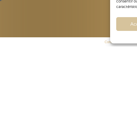
consentir o
caractéristi
Ac
Conformité
Poli
**L'abus d'alcool est dangereux pour la santé, à consommer avec modération. Pour conn